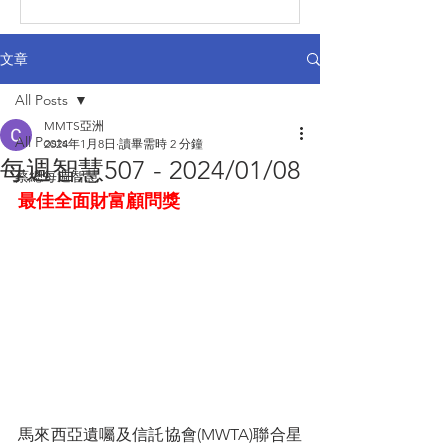
文章
All Posts
MMTS亞洲
All Posts
2024年1月8日
讀畢需時 2 分鐘
每週智慧507 - 2024/01/08
蔡總每週智慧
最佳全面財富顧問獎
馬來西亞遺囑及信託協會(MWTA)聯合星