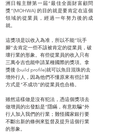
洲日報主辦第一屆“最佳全面財富顧問
獎”(MOHWA) 的目的就是要肯定在這個
領域的從業員，經過一年努力後的成
就。
這獎項是以收入為准，所以不能“玩手
腳”去肯定一些不該被肯定的從業員，破
壞行業的形象。有些從業員的收入只有
三萬令吉也能申請某種國際的獎項。拿
獎後 (build profile)就可以魚目混珠的去
增外行人，因為他們不懂原來有些計算
方式是“不成功”的從業員也合格。
雖然這樣做是沒有犯法，憑這個獎項去
做增員的出發點是“隱瞞，有意欺騙”外
行人加入我們的行業；難怪國家銀行要
不斷出新的條例來監督及提升這個行業
的形象。