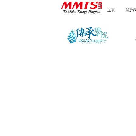
主頁
關於
以價值
為
「以