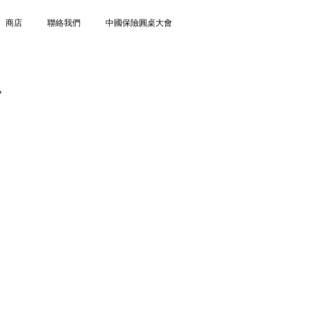
商店
聯絡我們
中國保險圓桌大會
程
證書課程
小時
課
程」