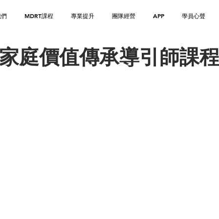
我們
MDRT課程
專業提升
團隊經營
APP
學員心聲
家庭價值傳承導引師課
為本的財富傳承培訓
理財及保險業界而設計的12
價值為本的財富傳承培訓證書