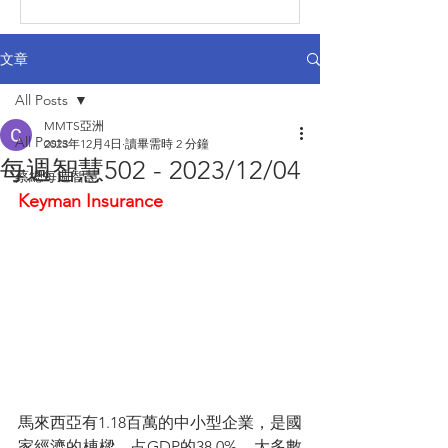
文章
All Posts
MMTS亞洲
All Posts
2023年12月4日
讀畢需時 2 分鐘
每週智慧502 - 2023/12/04
蔡總每週智慧
Keyman Insurance
馬來西亞有1.18百萬的中小型企業，是國
家經濟的棟樑，占GDP的38.0%。大多數