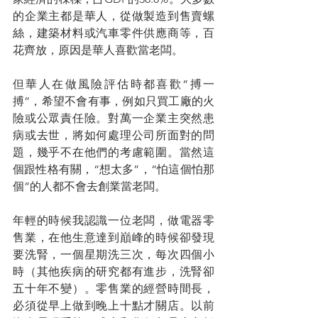
的企業主都是華人，從做製造到售賣螺
絲，建築材料或汽車零件供應商等，百
花齊放，原因是華人喜歡當老闆。
但華人在做風險評估時都喜歡“搏一
搏”，希望不會有事，例如只買工廠的火
險或公眾責任險。對萬一企業主突然患
病或去世，將如何處理公司所面對的問
題，幾乎不在他們的考慮範圍。當然這
個跟性格有關，“想太多”，“怕這個怕那
個”的人都不會去創業當老闆。
年輕的時候我認識一位老闆，做電器零
售業，在他生意達到巔峰的時候卻發現
要洗腎，一個星期洗三次，每次四個小
時（其他疾病的研究都有進步，洗腎卻
五十年不變）。零售業的經營時間長，
必須從早上做到晚上十點才關店。以前