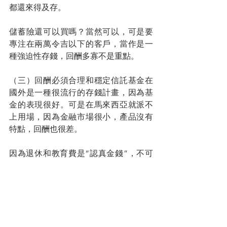
都還來得及存。
儲蓄險還可以買嗎？當然可以，可是要
專注在兩萬令吉以下的客戶，當作是一
種強迫性存錢，回酬多寡不是重點。
（三）回酬必須合理和穩定信託基金在
國外是一種很流行的存錢計畫，因為基
金的表現很好。可是在馬來西亞就派不
上用場，因為金融市場很小，產品沒有
特點，回酬也很差。
因為退休和教育費是“認真金錢”，不可
以開玩笑，時間到一定要有錢，不能看
行情。這就是為什麼我們吸引很多基金
顧問轉來做信託的原因。
您的人生導師
拿督蔡明敏
#你保險事業的最佳夥伴