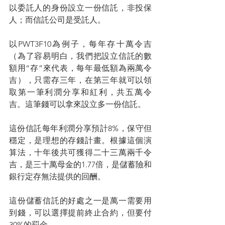
以委託人的身份設立一份信託，非投保
人；而信託公司是受託人。
以PWT3F10為例子，每年存十萬令吉
（為了容易明白，我們把設立信託的數
額用“存”來代表，每年最低額為兩萬令
吉），只需存三年，在第三年就可以領
取第一筆利潤分享和紅利，共五萬令
吉。這筆錢可以拿來設立多一份信託。
這份信託每年利潤分享預計8%，保守但
穩定，是理想的存錢計畫。根據這個演
算法，十年後共可獲得二十三萬兩千令
吉，是三十萬母金的1.77倍，是儲蓄險和
銀行定存無法提供的回酬。
這份儲蓄信託的好處之一是萬一需要用
到錢，可以選擇提前終止合約，但要付
30%的罰金