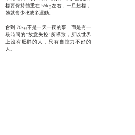
標要保持體重在 55kg左右，一旦超標，
她就會少吃或多運動。
會到 70kg不是一天一夜的事，而是有一
段時間的“故意失控”所導致，所以世界
上沒有肥胖的人，只有自控力不好的
人。
做業務也是一樣，只是一天沒有見人是
不會有問題的，但是長時間沒有找人談
我們在做的行業才會沒有業績；行情不
好，客戶沒錢等都是藉口。
(待續)
您的人生導師
拿督蔡明敏
#你保險事業的最佳夥伴