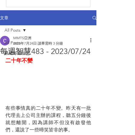
文章
All Posts
MMTS亞洲
All Posts
2023年7月24日
讀畢需時 3 分鐘
每週智慧483 - 2023/07/24
蔡總每週智慧
二十年不變
有些事情真的二十年不變。昨天有一批
代理去上公司主辦的課程，聽五分鐘後
就想離開，因為講師不但沒有啟發他
們，還說了一些啼笑皆非的事。