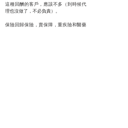
這種回酬的客戶，應該不多（到時候代
理也沒做了，不必負責）。
保險回歸保險，賣保障，重疾險和醫藥
卡，存錢或投資就交給其他金融商品，
讓客戶獲得更好的回酬。
用 fact sheet 來賣保險簡直就是欺騙的
行為，講十年後會有多少現金，難道主
管比華倫巴菲特還厲害？
您的人生導師
拿督蔡明敏
#你保險事業的最佳夥伴
蔡總每週智慧