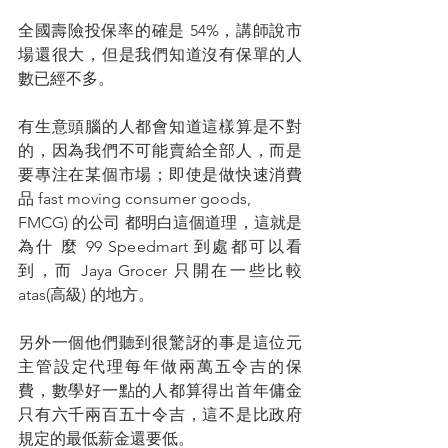
全國壽險投保率的確是 54%，講師說市
場還很大，但是我們知道沒有保單的人
數已經不多。
有生意頭腦的人都會知道這樣算是不對
的，因為我們不可能賣給全部人，而是
要專注在某個市場；即使是做快速消費
品 fast moving consumer goods,
FMCG) 的公司 都明白這個道理，這就是
為什 麼 99 Speedmart 到處都可以看
到，而 Jaya Grocer 只開在一些比較 
atas(高級) 的地方。
另外一個他們聽到很驚訝的事是這位元
主管設定代理每年做兩萬五令吉的保
費，數學好一點的人都算得出首年傭金
只有六千兩百五十令吉，這不是比政府
規定的最低薪金還要低。