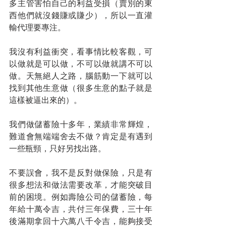
多主管害怕自己的利益受損（賣別的東
西他們就沒錢賺或賺少），所以一直灌
輸代理要專注。
我沒有利益衝突，看事情比較客觀，可
以做就是可以做，不可以做就講不可以
做。天無絕人之路，腦筋動一下就可以
找到其他生意做（很多生意的點子就是
這樣被逼出來的）。
我們做儲蓄險十多年，業績非常輝煌，
難道會無端端舍去不做？肯定是有遇到
一些瓶頸，只好另找出路。
不要誤會，我不是反對做保險，只是有
很多想法和做法需要改革，才能突破目
前的困境。例如壽險公司的儲蓄險，每
年給十萬令吉，共付三年保費，三十年
後滿期拿回十六萬八千令吉，能夠接受