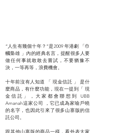
“人生有幾個十年？”是2009 年港劇 「巾
幗梟雄 」內的經典名言，提醒很多人要
做任何事就敢敢去嘗試，不要猶豫不
決，一等再等，浪費機會。
十年前沒有人知道 「 現金信託 」 是什
麼商品，有什麼功能，現在一提到「 現
金信託」，大家都會聯想到 UBB 
Amanah這家公司 ，它已成為家喻戶曉
的名字，也因此引來了很多山寨版的信
託公司。
跟其他山寨版的商品一樣，看外表大家