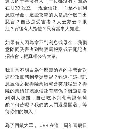
過去的十年沒有人（一位都沒有）因為
在 UBB 設立 「 現金信託」 而拿不到利
息或母金，這些攻擊的人是憑什麼口出
惡言？自己是受害者？人云亦云？眼
紅？背後有人指使？只有當事人知道。
如果有人因為拿不到利息或母金，我願
意陪同受害者到警察局報案或召開記者
招待會，把真相公告大眾。
我非常不明白為什麼壽險界的主管會對
這些攻擊感到幸災樂禍？難道把這些訊
息瘋傳之後壽險業績就會突飛猛進？壽
險的業績好壞跟信託有關係？難道是看
到別人賺錢，自己吃不到葡萄說葡萄
酸？何苦呢？我們的大門還是開著，等
待你們的加入！
為了回饋大眾， UBB 在這十周年喜慶日