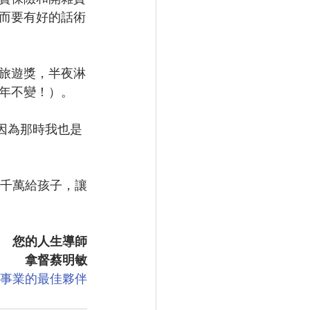
而要有好的話術
旅遊獎，半夜淋
年不變！）。
，因為那時我也是
千萬給孩子，讓
您的人生導師
拿督蔡明敏
險事業的最佳夥伴