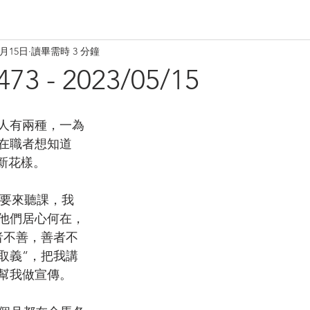
5月15日
讀畢需時 3 分鐘
 - 2023/05/15
的人有兩種，一為
在職者想知道
新花樣。
想要來聽課，我
他們居心何在，
者不善，善者不
取義”，把我講
幫我做宣傳。