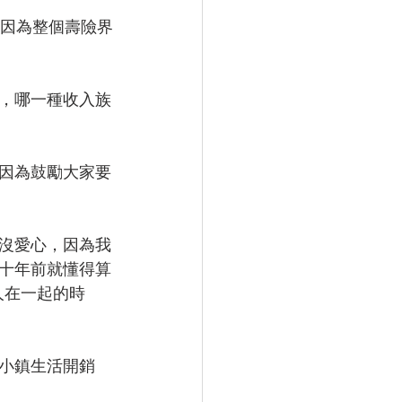
，因為整個壽險界
，哪一種收入族
，因為鼓勵大家要
沒愛心，因為我
十年前就懂得算
人在一起的時
小鎮生活開銷