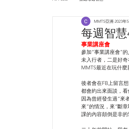
MMTS亞洲
2023年
每週智慧473
事業講座會
參加“事業講座會”
未入行者，二是好奇
MMTS最近在玩什麼
後者會在FB上留言
都會約出來面談，看
因為曾經發生過“來
來”的情況，來“斷章
課的內容顛倒是非的