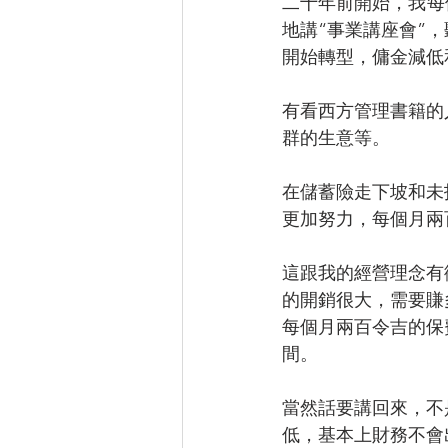
二十年前開始，我每
地講“事業講座會”
開始轉型，傭金減低
有看西方管理書籍的
群的生意等。
在儲蓄險走下坡和未
更加努力，每個月兩
這跟我的經營理念有
的開銷很大，需要賺
每個月兩百令吉的保費
間。
當然話要講回來，不
低，基本上財務不會