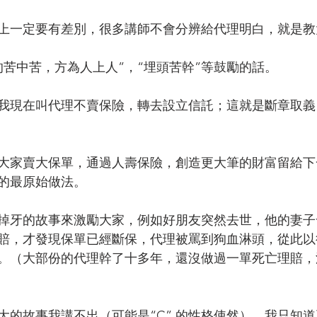
上一定要有差別，很多講師不會分辨給代理明白，就是教
的苦中苦，方為人上人”，“埋頭苦幹”等鼓勵的話。
我現在叫代理不賣保險，轉去設立信託；這就是斷章取義
大家賣大保單，通過人壽保險，創造更大筆的財富留給下
的最原始做法。
掉牙的故事來激勵大家，例如好朋友突然去世，他的妻子
賠，才發現保單已經斷保，代理被罵到狗血淋頭，從此以
。（大部份的代理幹了十多年，還沒做過一單死亡理賠，
大的故事我講不出（可能是“C” 的性格使然），我只知