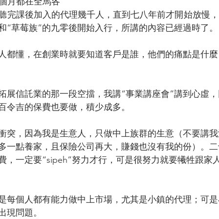
個月都在全馬各
，聽完課後加入的代理幾千人，直到七八年前才開始放慢
和“草莓族”的九零後開始入行，所講的內容已經過時了。
人都懂，在創業時就要知道客戶是誰，他們的痛點是什麼
拓展信託業的那一段空擋，我講“事業講座會”講到心虛
百令吉的保費也要做，積少成多。
衝突，因為我是生意人，只做中上族群的生意（不要講我
多一點養家，且保險公司再大，賺錢也沒有我的份）。二
，一定要“sipeh”努力才行，可是很努力就要犧牲跟家
是每個人都有能力做中上市場，尤其是小鎮的代理；可是
出現問題。