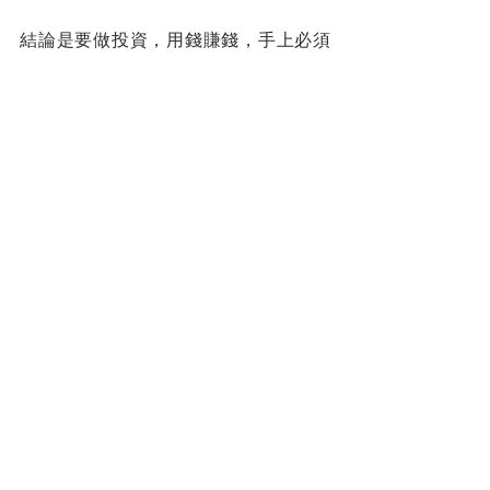
結論是要做投資，用錢賺錢，手上必須
先要有一點本錢，不然就只好繼續用勞
力賺錢。
這道理提醒大家 Mission In 
Commission 的重要性。
您的人生導師
拿督蔡明敏
#你保險事業的最佳夥伴
蔡總每週智慧
查看全部
最新文章