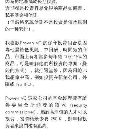
因為房地產屬於長期投資。
近期都是投資容易兌現的商品如股票，
私募基金和信託
（但嚴格來說信託不是投資是傳承規劃
的一種安排）。
我喜歡Proven VC 的保守投資組合是因
為他屬於低風險，中回酬，時間短的商
品。市面上有相當多每年給 10%-15%的
商品，可是瞭解他們所投資的專案（賺
錢的方式），就打退堂鼓，因為風險比
我想像中高，例如投資在新創公司，外
匯或 Pre-IPO 。
Proven VC 這家公司的基金經理擁有證
券委員會所頒發的證照 (security 
commissioner)，屬於高淨值的人才可以
投資，投資額最少要 250 K ，對年輕投
資者來說門檻有點高。