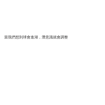
當我們想到球會進湖，潛意識就會調整
行為讓我們的揮桿把球打進湖里！我們
不可能會故意把球打進湖里或是球有
鬼？
不要再給自己消極的心理暗示，因為你
的潛意識會讓這些事情發生，而你還沾
沾自喜說自己料事如神。其實你可以過
的比現在好。
您的人生導師
拿督蔡明敏
蔡總每週智慧