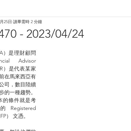
4月25日
讀畢需時 2 分鐘
 - 2023/04/24
sor（FA）是理財顧問
 Advisor 
 （FAR）是代表某家
前在馬來西亞有
公司，數目陸續
步的一種趨勢。
基本的條件就是考
egistered 
r （RFP） 文憑。