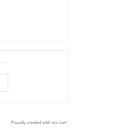
慧515 - 2024/03/11
Proudly created with
wix.com