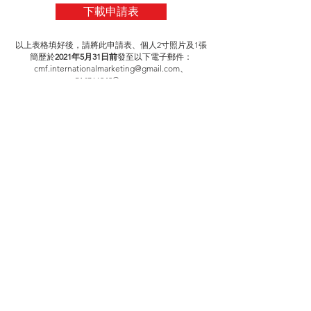
下載申請表
以上表格填好後，請將此申請表、個人2寸照片及1張
簡歷於
2021年5月31日前
發至以下電子郵件：
cmf.internationalmarketing@gmail.com
、
514766848@qq.com
或發至MMTS電郵
info@mmts.hk
代為遞交
CMF國際十大保險明
星