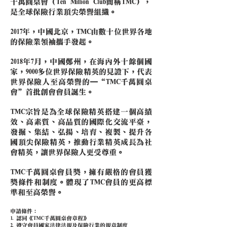
千萬圓桌會（Ten Million Club簡稱TMC），
是全球保險行業頂尖榮譽組織。
2017年，中國北京，TMC由數十位世界各地
的保險業領袖攜手發起。
2018年7月，中國鄭州，在海內外十餘個國
家，9000多位世界保險精英的見證下，代表
世界保險人至高榮譽的—“TMC千萬圓桌
會”首批創會會員誕生。
TMC宗旨是為全球保險精英搭建一個高績
效、高素質、高品質的國際化交流平臺，
發掘、集結、弘揚、培育、複製、提升各
國頂尖保險精英，推動行業精英成長為社
會精英，讓世界保險人更受尊重。
TMC千萬圓桌會員獎，擁有嚴格的會員獲
獎條件和制度。體現了TMC會員的更高標
準和至高榮譽。
申請條件：
1. 認同《TMC千萬圓桌會章程》
2. 遵守會員國家法律法規及保險行業的規章制度