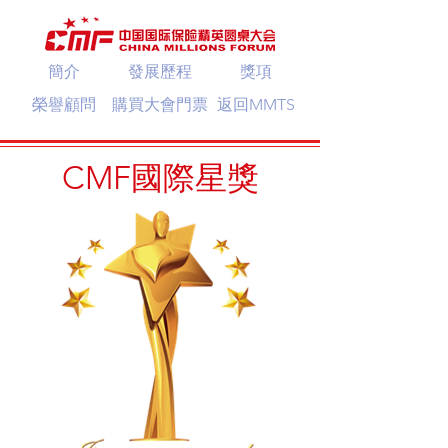
簡介
發展歷程
獎項
榮譽顧問
購買大會門票
返回MMTS
CMF國際星獎