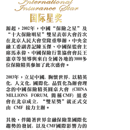
源起，2002年，中國“保險之星”及
“十大保險明星”雙星表彰大會首次
在北京人民大會堂隆重舉辦，中央金
融工委副書記陳玉傑、中國保監會主
席馬永偉、中國保險行業協會會長王
憲章等領導與來自全國各地的3000多
位保險精英參加了此次盛會。
2003年，立足中國, 胸懷世界, 以精英
化, 人文化, 國際化, 品質化為辦會理
念的中國保險精英圓桌大會 (CHINA
MILLIONS FORUM, 簡稱CMF) 組委
會在北京成立, “雙星獎”就正式交
由 CMF 接力主辦。
其後，伴隨著世界金融保險業國際化
趨勢的發展, 以及CMF國際影響力的