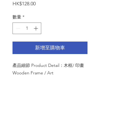
價
HK$128.00
格
數量
*
新增至購物車
產品細節 Product Detail：木框/ 印畫
Wooden Frame / Art
尺寸:18x18cm
內容 Content：
I'll Always support you.
© 2024 by MMTS ASIA LIMITED