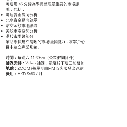
每週用 45 分鐘為學員整理最重要的市場訊
號，包括：
每週資金流向分析
北水資金動向啟示
沽空金額市場訊號
美股市場趨勢分析
港股市場趨勢分
幫助學員建立清晰的市場理解能力，在客戶心
目中建立專業形象。
時間：
每週六 11:30am（公眾假期除外）
補課安排：
Video 補課，最遲於下週三前發佈
​地點：
ZOOM (每星期由MMTS客服發出連結)
費用：
HKD $680 / 月