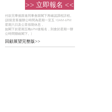
>> 立即報名 <<
付款完畢後跟進同事會跟閣下再確認課程詳程。
(請留意客服辦公時間為星期一至五 10AM-6PM
星期六日及公眾假期休息，
如閣下於星期五晚6PM後報名，則會於星期一辦
公時間聯絡閣下。)
回顧展望完整版>>