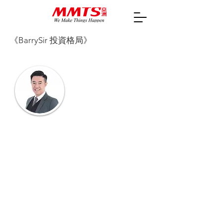
《BarrySir 投資格局》
譚竣鏵 Barry Tam :
MMTS 首席金融分析師
香港城市大學金融系畢業
BTEC HND Lecturer - 金融系導師
量化測市工具 -「黑天鵝通道」創辦人
「勢之道投資法」創始人
「小富派」財經專欄作家
2017年4月份,與澳洲Top Traders合辦大型
Algo Trading Conference
算法交易師父：四屆世界交易冠軍盃WCTC得
主Andrea Unger