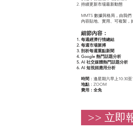
持續更新市場最新動態
MMTS 數據與格局，由我們 首席
內容貼地、實用、可複製，
細節內容：
每週經濟行情總結
每週市場脈搏
剖析每週重點新聞
Google 熱門話題分析
AI 社交媒體熱門話題分析
AI 短視頻應用分析
時間
：
逢星期六早上10:30至
​地點
：ZOOM
費用：全免
>> 立即