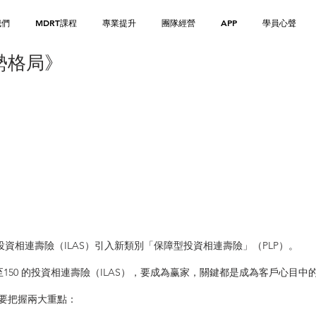
我們
MDRT課程
專業提升
團隊經營
APP
學員心聲
趨勢格局》
譚竣鏵 Barry Tam :
MMTS 首席金融分析師
香港城市大學金融系畢業
BTEC HND Lecturer - 金融系導師
量化測市工具 -「黑天鵝通道」創辦人
「勢之道投資法」創始人
「小富派」財經專欄作家
2017年4月份,與澳洲Top Traders合辦大型Algo Trading Conference
算法交易師父：四屆世界交易冠軍盃WCTC得主Andrea Unger
資相連壽險（ILAS）引入新類別「保障型投資相連壽險」（PLP）。
， 以至150 的投資相連壽險（ILAS），要成為赢家，關鍵都是成為客戶心目
，要把握兩大重點：