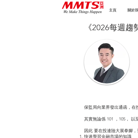
主頁
關於
《2026每週
保監局向業界發出通函，在投
其實無論係 101 ，105
因此 要在投連險大展拳腳
快速學習金融市場的知識