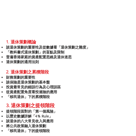
香港職業訓練局銀行及金融業訓練委員會委員
理財專欄作家（信報，明報、東方日報及樂怡生
活）
暢銷書作家 <<移英財稅七步走>>
定期接受各大媒體訪問
1. 退休策劃概論
談退休策劃的重要性及從數據看「退休策劃之難度」
「教科書式退休策劃」的盲點及限制
普遍香港家庭的資產配置思維及退休迷思
退休策劃的通用法則
2. 退休策劃之累積階段
財務策劃的重要性
談保險是退休策劃的基本盤
投資最常見的錯誤行為及心理誤區
從資產配置角度看投連險的應用
「移民退休」下的累積階段
3. 退休策劃之提領階段
提領階段面對的「第一個風險」
以歷史數據詳解「4％ Rule」
談退休的八大常見收入與應用
將公共政策融入退休策劃
「移民退休」下的提領階段