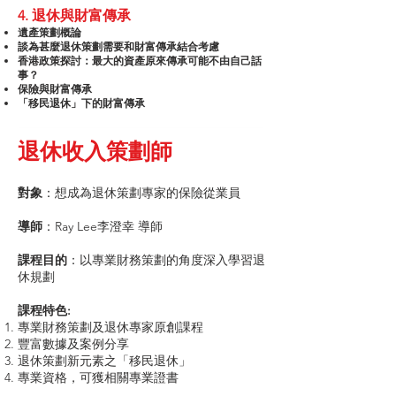
4. 退休與財富傳承
遺產策劃概論
談為甚麼退休策劃需要和財富傳承結合考慮
香港政策探討：最大的資產原來傳承可能不由自己話
事？
保險與財富傳承
「移民退休」下的財富傳承
退休收入策劃師
對象
：想成為退休策劃專家的保險從業員
導師
：Ray Lee李澄幸 導師
課程目的
：以專業財務策劃的角度深入學習退
休規劃
課程特色:
專業財務策劃及退休專家原創課程
豐富數據及案例分享
退休策劃新元素之「移民退休」
專業資格，可獲相關專業證書