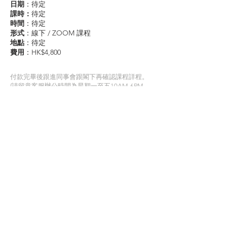
日期
：待定
課時：
待定
時間
：待定
形式
：線下 / ZOOM 課程
​地點
：待定
費用
：HK$4,800
付款完畢後跟進同事會跟閣下再確認課程詳程。
(請留意客服辦公時間為星期一至五10AM-6PM
星期六日及公眾假期休息，
如閣下於星期五晚6PM後報名，則會於星期一辦
公時間聯絡閣下。)
尚未接受報名
學員見證