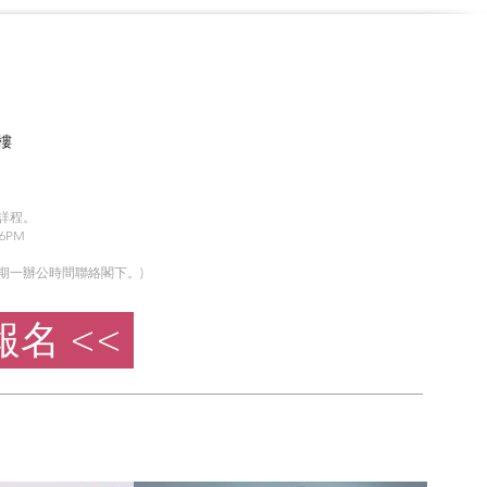
樓
詳程。
6PM
期一辦公時間聯絡閣下。)
報名 <<