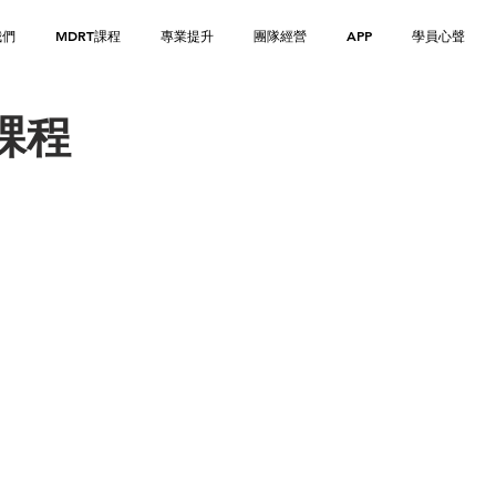
我們
MDRT課程
專業提升
團隊經營
APP
學員心聲
課程
李澄幸 Ray Lee :
畢業於香港中文大學經濟學系，從事金融行業超過14年，持有CFP認可
劃。同時，熱衷於理財教育，現任香港財務策劃師學會主席及香港職業
了積極服務業界外，亦致力於公眾的教育，專欄文章刊登於<<蘋果日報
<<Bowtie網誌>>，著作<<移家到台灣-生活及理財指南>>及<<移
體訪問，包括TVB及Yahoo TV等。
學歷及專業資格
香港中文大學經濟學學士
CFP認可財務策劃師(香港)
CFP國際金融理財師(中國內地)