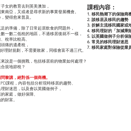
了子女的教育去到英美澳加，
課程內容：
到東南亞，又或者是尋求新的事業發展機會。
1. 移民熱潮下的保險商
份，變得愈來普及。
2. 談移居及移民的趨勢
3. 折解主流移民國家
充足的準備，除了日常起居飲食的問題外，
4. 移民理財的「加減乘
是數一數二低稅的地區，不過移居後就不一樣，
5. 以英國做例子分析
雜、稅率比較高、
6. 常見的移民理財迷思
到頭痛的遺產稅，
7. 移民家庭對保險從業
做好理財規劃，不需要敗家，同樣會富不過三代。
庭來說是一個挑戰，包括移居前的物業如何處理？
法合規地節稅？
顧問黎講，絕對係一個商機。
 CPD課程，內容包括分析現時移居的趨勢、
民理財迷思，以及會以英國做例子，
居的家庭，做好保障、
地的財富。