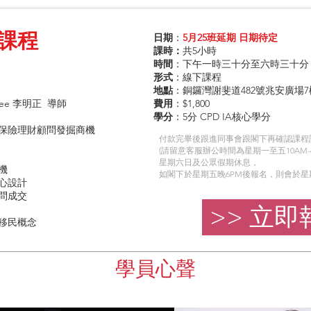
課程
日期
：
5月25班延期 日期待定
課時：
共5小時
時間
：下午一時三十分至六時三十分
形式
：線下課程
​地點
：銅鑼灣謝斐道482號兆安廣場7
 Lee 李明正 導師
費用
：$1,800
學分
：5分 CPD IA核心
學分
保險理財顧問發掘商機
付款完畢後跟進同事會跟閣下再確認課程
(請留意客服辦公時間為星期一至五10AM-
星期六日及公眾假期休息，
機
如閣下於星期五晚6PM後報名，則會於星
心設計
問成交
>> 立即
移民概念
學員心聲