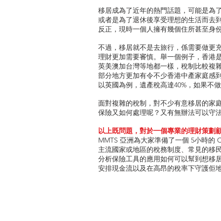
移居成為了近年的熱門話題，可能是為
或者是為了退休後享受理想的生活而去
反正，現時一個人擁有幾個住所甚至身
不過，移居就不是去旅行，係需要做更
理財更加需要審慎。舉一個例子，香港
英美澳加台灣等地都一樣，稅制比較複
部分地方更加有令不少香港中產家庭感
以英國為例，遺產稅高達40%，如果不
面對複雜的稅制，對不少有意移居的家
保險又如何處理呢？又有無辦法可以守
以上既問題，對於一個專業的理財策劃
MMTS 亞洲為大家準備了一個 5小時的
主流國家或地區的稅務制度、常見的移
分析保險工具的應用如何可以幫到想移
安排現金流以及在高昂的稅率下守護佢