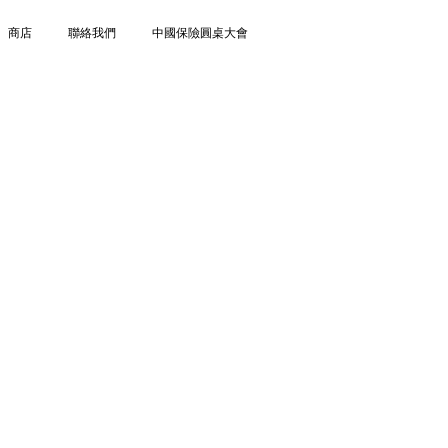
商店
聯絡我們
中國保險圓桌大會
財務策劃師等的專業資格，專注於理財規
訓練局銀行及金融業訓練委員會成員，除
>>、<<信報>>、<<明報>>以及
家到英國-生活及理財指南>>，並定期接受媒