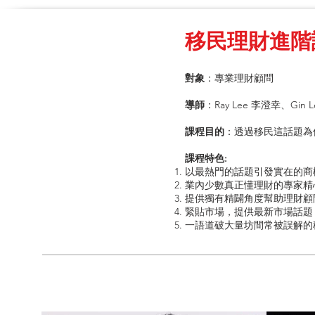
移民理財進階
對象
：專業理財顧問
導師
：Ray Lee 李澄幸、Gin
課程目的
：透過移民這話題為
課程特色:
以最熱門的話題引發實在的商
業內少數真正懂理財的專家精
提供獨有精闢角度幫助理財顧
緊貼市場，提供最新市場話題
一語道破大量坊間常被誤解的