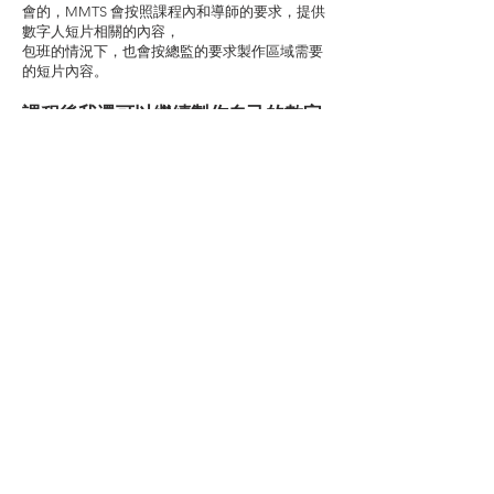
會的，MMTS 會按照課程內和導師的要求，提供
數字人短片相關的內容，
包班的情況下，也會按總監的要求製作區域需要
的短片內容。
課程後我還可以繼續製作自己的數字
人短片？
可以的，課程期間我們會教學員如何製作數字
人，學員在課程後可以自行操作，也可以購買
MMTS的服務，幫學員持續製作數字人的短片，
費用約在$1,000每月10段的範圍，有多個內容模
板可選，但個性化的內容需要額外收費，約每段
$300-$500
課程費用及付款
課程的費用是多少？
課程費用為港幣$12,000。
可以分期付費嗎？
課程費用說於開課前全數繳交。申請人若以信用
卡付款，可聯絡相關信用卡公司申請分期償還。