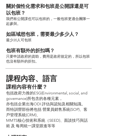
關於個性化需求和包班是公開課還是可
以包班？
我們有公開課也可以包班的，一般包班更適合團隊一
起參與。
如區域想包班，需要最少多少人？
最少20人可包班
包班有額外的折扣嗎？
只要申請政府的資助，費用是政府規定的，所以包班
也沒有額外的折扣。
課程內容、語言
課程內容有什麼？
包括政府力推的ESG(Environmental, social, and
governance)所包含的各種元素，
亦包括企業出海ODI 評估與認知及相關知識。
而特訓營部份將包括 營業員銷售系統(SOP)、客
戶管理系統(CRM)、
MMTS核心技術和系統（SEED)、面談技巧與話
術 及 每周統一課堂跟進等等