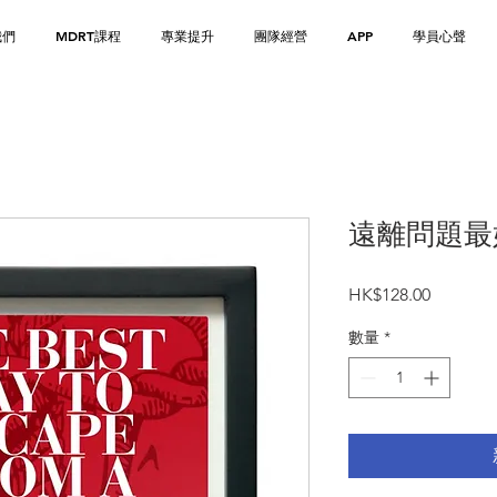
我們
MDRT課程
專業提升
團隊經營
APP
學員心聲
遠離問題最
價
HK$128.00
格
數量
*