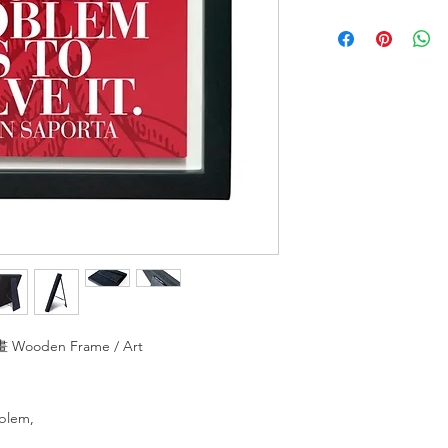
Wooden Frame / Art
oblem,