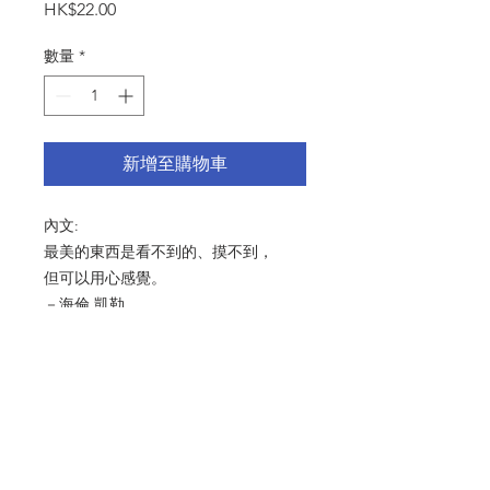
價
HK$22.00
格
數量
*
新增至購物車
內文:
最美的東西是看不到的、摸不到，
但可以用心感覺。
－海倫.凱勒
尺寸：125x175mm
產品細節 Product Detail：啞粉
紙 216gsm 連信封
© 2024 by MMTS ASIA LIMITED