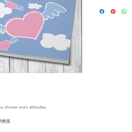
to choose one’s attitudes.
態度.