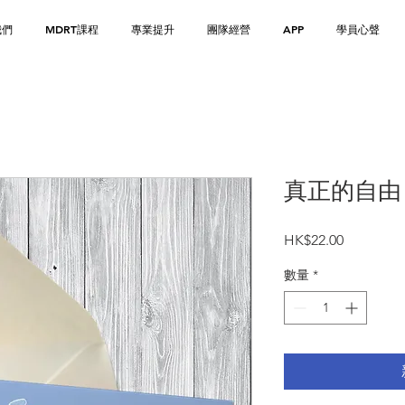
我們
MDRT課程
專業提升
團隊經營
APP
學員心聲
真正的自由
價
HK$22.00
格
數量
*