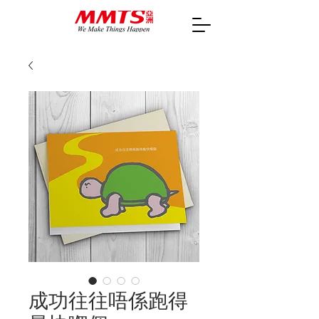
成功往往唔係跑得