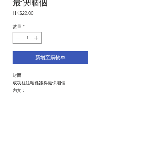
最快嗰個
價
HK$22.00
格
數量
*
新增至購物車
封面:
成功往往唔係跑得最快嗰個
內文：
而係堅持到最後嗰個
尺寸：125x175mm
產品細節 Product Detail：啞粉紙
216gsm 連信封