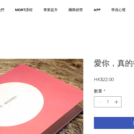
我們
MDRT課程
專業提升
團隊經營
APP
學員心聲
愛你，真的
價
HK$22.00
格
數量
*