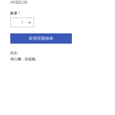
價
HK$22.00
格
數量
*
新增至購物車
內文:
俾心機，你掂㗎。
尺寸：125x175mm
產品細節 Product Detail：啞粉
紙 216gsm 連信封
© 2024 by MMTS ASIA LIMITED