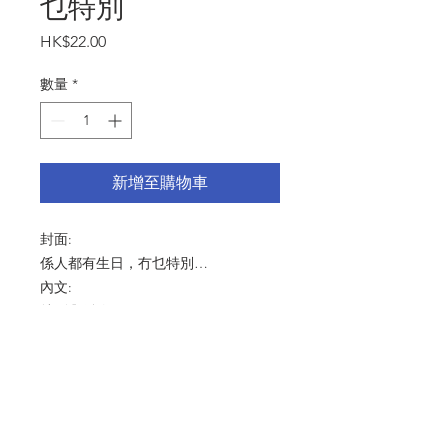
乜特別
價
HK$22.00
格
數量
*
新增至購物車
封面:
係人都有生日，冇乜特別…
內文:
特別嘅係你!
尺寸：125x175mm
產品細節 Product Detail：啞粉紙
216gsm 連信封