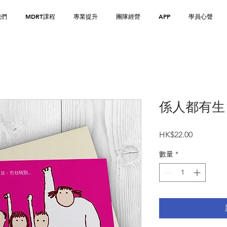
我們
MDRT課程
專業提升
團隊經營
APP
學員心聲
係人都有生
價
HK$22.00
格
數量
*