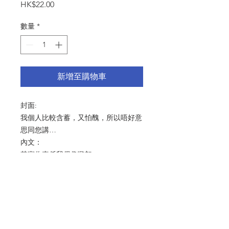
價
HK$22.00
格
數量
*
新增至購物車
封面:
我個人比較含蓄，又怕醜，所以唔好意
思同您講…
內文：
其實你真係我偶像嚟架
尺寸：125x175mm
產品細節 Product Detail：啞粉紙
216gsm 連信封