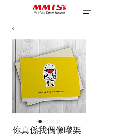
你真係我偶像嚟架