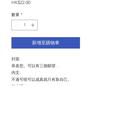
價
HK$22.00
格
數量
*
新增至購物車
封面:
恭喜您。可以有三個願望…
內文:
不過可唔可以成真就只有靠自己。
努力呀！
尺寸：125x175mm
產品細節 Product Detail：啞粉紙
216gsm 連信封