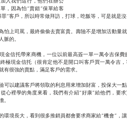
人加入我們這行，他們在辦公
單，因為怕“賣錯”保單給客
得罪”客戶，所以時常做拜訪，打球，吃飯等，可是就是沒
為怕上司罵，最終偷偷去賣富貴。壽險不是增加活動量就
人脈的。
現金信托帶來商機，一位以前最高簽一單一萬令吉保費的
的終極現金信托（很肯定他不是開口叫客戶買一萬令吉，
就有很強的賣點，滿足客戶的需求。
險可以建議客戶將領取的利息用來增加財富，投保大一點
lling”。從心裡學的角度來看，我們有介紹“好康”給他們，
擔。
的環境長大，看到很多推銷員都會要求商家給“機會”，