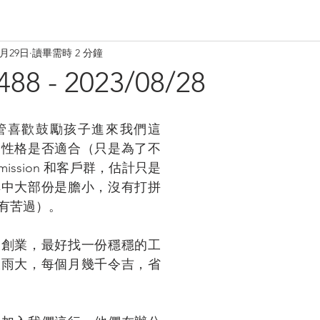
8月29日
讀畢需時 2 分鐘
 - 2023/08/28
管喜歡鼓勵孩子進來我們這
的性格是否適合（只是為了不
ommission 和客戶群，估計只是
其中大部份是膽小，沒有打拼
有苦過）。
合創業，最好找一份穩穩的工
大雨大，每個月幾千令吉，省