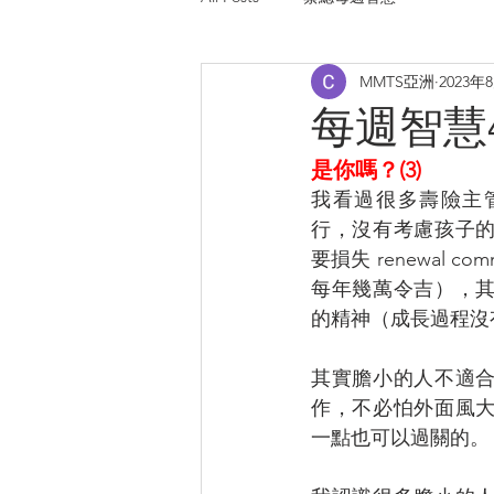
MMTS亞洲
2023年
每週智慧488
是你嗎？(3)
我看過很多壽險主
行，沒有考慮孩子
要損失 renewal c
每年幾萬令吉），
的精神（成長過程沒
其實膽小的人不適
作，不必怕外面風
一點也可以過關的。