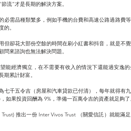
“節流”才是長期的解決方案。
的必需品種類繁多，例如手機的台費和高速公路過路費等
度的。
用但卻花大部份空餘的時間在刷小紅書和抖音，就是不覺
顧問來諮詢也無法解決問題。
希望能經濟獨立，在不需要有收入的情況下還能過安逸的
長期累計財富。
為七千五令吉（房屋和汽車貸款已付清），每年就得有九
income)，如果投資回酬為 9%，準備一百萬令吉的資產就足夠
Trust) 推出一份 Inter Vivos Trust （關愛信託）