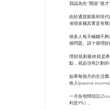
我認為先“開源”後才
由於通貨膨脹和現代
省很多錢其實是有難
很多人每天喊錢不夠
個問題。請十個理財
理財規劃最終就是
點，就必須有計劃的
如果每個月的生活費
收入(passive 
一月份智闊信託(Zico 
利息9%）。