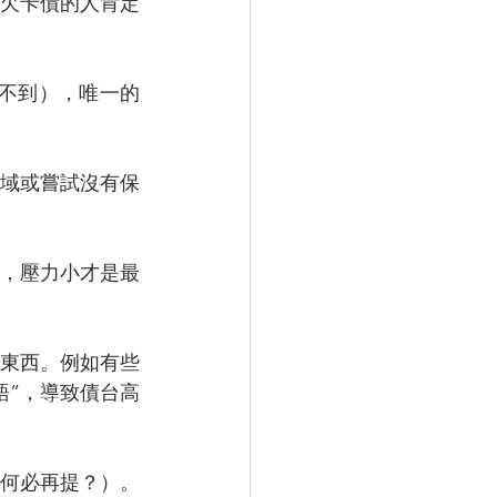
欠卡債的人肯定
不到），唯一的
領域或嘗試沒有保
，壓力小才是最
東西。例如有些
語”，導致債台高
何必再提？）。