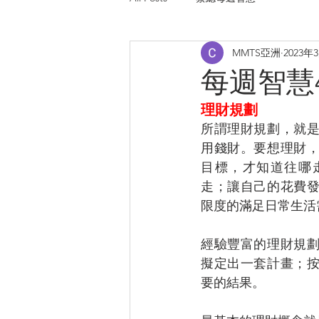
MMTS亞洲
2023年
每週智慧465
理財規劃
所謂理財規劃，就
用錢財。要想理財
目標，才知道往哪
走；讓自己的花費
限度的滿足日常生活
經驗豐富的理財規
擬定出一套計畫；
要的結果。