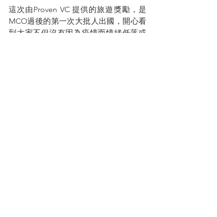
這次由Proven VC 提供的旅遊獎勵，是
MCO過後的第一次大批人出國，開心看
到大家不但沒有因為疫情而情緒低落或
面臨財務危機，反而是大買特買。
只要跟對人，做對事，幾年後你也會覺
得所有的東西都很便宜，Mission In 
Commission就是我們的奮鬥目標。
您的人生導師
拿督蔡明敏
#你保險事業的最佳夥伴
蔡總每週智慧