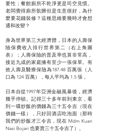
要性；餐館廁所不乾淨更是司空見慣。
老闆覺得廁所骯髒但是生意很好，為什
麼要花錢裝修？這種思維要幾時才會想
通和改變？
身為世界第三大經濟體，日本的人壽保
險保費收入排行世界第二（右上角圖
表）；人壽保險的普及率也算非常高，
接近九成的家庭擁有至少一張保單。有
效人壽及醫療保險為187.48 百萬張（人
口為 124 百萬），每人平均為 1.5 張 。
日本自從1997年亞洲金融風暴後，經濟
幾乎停頓。記得三十多年前到東京，看
到一碟炒飯的價錢為三十五令吉（現在
價錢一樣），只好回酒店吃泡面（那時
我們的炒飯才三令吉，現在 Mdm Kuan 
Nasi Bojari 也要賣三十五令吉了）。