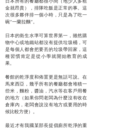
日本所有的餐廳都很小間（地少人多租
金就昂貴），排隊吃飯是正常的事。這
次很多夥伴排一個小時，只是為了吃一
碗“一蘭拉麵”。
日本的衛生水準可算世界第一，雖然購
物中心或地鐵站都沒有提供垃圾桶，可
是每個人都會把要丟的垃圾帶回家，這
種習慣肯定是從小學就開始教育的成
果。
餐館的乾淨度和佈置更是無話可說。在
馬來西亞，幾乎所有的餐廳都會堆積一
些米，麵粉，醬油，汽水等在客戶用餐
的地方（如果你問老闆為什麼沒有收在
倉庫內，老闆會說沒有地方或要用的時
候比較方便）。
最近才有我國某部長提倡廁所乾淨的重