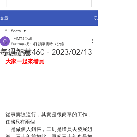
文章
All Posts
MMTS亞洲
All Posts
2023年2月13日
讀畢需時 3 分鐘
每週智慧460 - 2023/02/13
蔡總每週智慧
大家一起來增員
從事壽險這行，其實是很簡單的工作，
任務只有兩個
一是做個人銷售，二則是增員去發展組
織，三十年前如此，再多三十年也是如