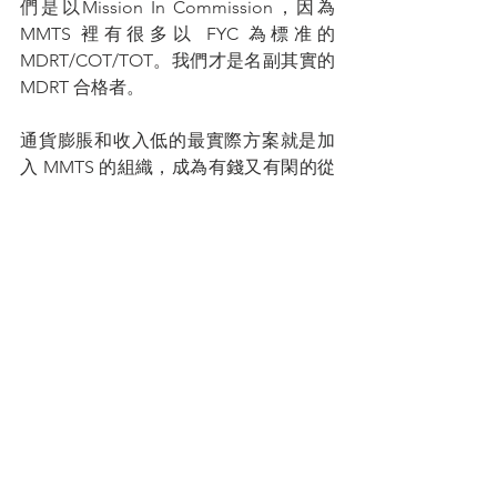
們是以Mission In Commission，因為
MMTS 裡有很多以 FYC 為標准的 
MDRT/COT/TOT。我們才是名副其實的 
MDRT 合格者。
通貨膨脹和收入低的最實際方案就是加
入 MMTS 的組織，成為有錢又有閑的從
業員。
從以前到現在，我都不認同做保險要“吃
苦當吃補”的做法
（因為我不想我孩子萬一加入這行時是
這樣的做法），而應該是以市場導向，
滿足客戶的需求為出發點。）
您的人生導師
拿督蔡明敏
#你保險事業的最佳夥伴
蔡總每週智慧