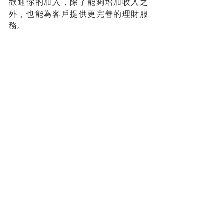
歡迎你的加入，除了能夠增加收入之
外，也能為客戶提供更完善的理財服
務。
金融系，法律系，經濟系等大學畢業生
也可以申請加入，但如果是其他如酒店
管理系，考古系等，就必須考獲由 MII主
辦 PCIL 。您也可以成為改寫信託歷史的
人。
您的人生導師
拿督蔡明敏
#你保險事業的最佳夥伴
蔡總每週智慧