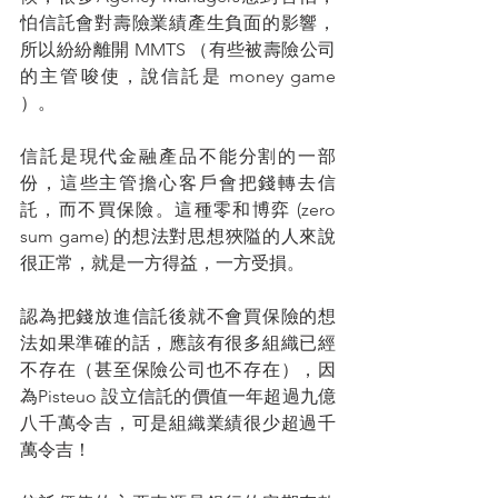
怕信託會對壽險業績產生負面的影響，
所以紛紛離開 MMTS （有些被壽險公司
的主管唆使，說信託是 money game 
）。
信託是現代金融產品不能分割的一部
份，這些主管擔心客戶會把錢轉去信
託，而不買保險。這種零和博弈 (zero 
sum game) 的想法對思想狹隘的人來說
很正常，就是一方得益，一方受損。
認為把錢放進信託後就不會買保險的想
法如果準確的話，應該有很多組織已經
不存在（甚至保險公司也不存在），因
為Pisteuo 設立信託的價值一年超過九億
八千萬令吉，可是組織業績很少超過千
萬令吉！