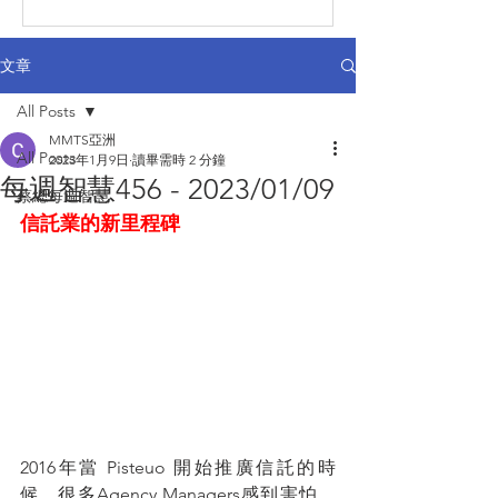
文章
All Posts
MMTS亞洲
All Posts
2023年1月9日
讀畢需時 2 分鐘
每週智慧456 - 2023/01/09
蔡總每週智慧
信託業的新里程碑
2016年當 Pisteuo 開始推廣信託的時
候，很多Agency Managers感到害怕，