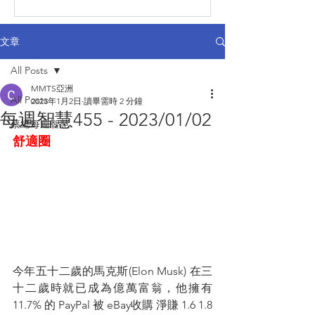
文章
All Posts
MMTS亞洲
All Posts
2023年1月2日
讀畢需時 2 分鐘
每週智慧455 - 2023/01/02
蔡總每週智慧
舒適圈
今年五十二歲的馬克斯(Elon Musk) 在三
十二歲時就已成為億萬富翁，他擁有 
11.7% 的 PayPal 被 eBay收購 淨賺 1.6 1.8 