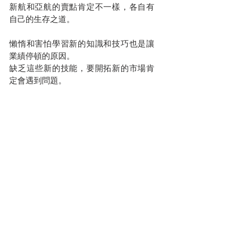
新航和亞航的賣點肯定不一樣，各自有
自己的生存之道。
懶惰和害怕學習新的知識和技巧也是讓
業績停頓的原因。
缺乏這些新的技能，要開拓新的市場肯
定會遇到問題。
新的一年，大膽寫下今年要學習的新事
物，例如遺囑和信託或理財方面的知
識，為自己的未來鋪路。
當然也要設定新的業績和增員目標，努
力突破自己，不然就另謀高就，也許會
更好。
您的人生導師
拿督蔡明敏
#你保險事業的最佳夥伴
蔡總每週智慧