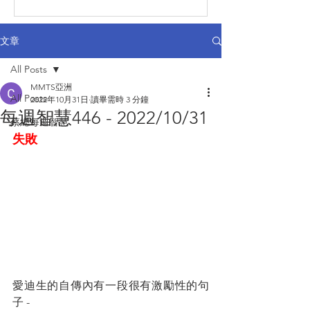
文章
All Posts
MMTS亞洲
All Posts
2022年10月31日
讀畢需時 3 分鐘
每週智慧446 - 2022/10/31
蔡總每週智慧
失敗
愛迪生的自傳內有一段很有激勵性的句
子 -