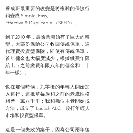
養成班最重要的改變是將複雜的保險行
銷變成 Simple, Easy,
Effective & Duplicable （SEED）。
到了2010 年，壽險業開始有了巨大的轉
變，大部份保險公司收回傳統保單，逼
代理賣投資型保險，即使有傳統保單，
首年傭金也大幅度減少，根據繳費年限
給出（之前繳費年限八年的傭金和二十
年一樣）。
也在那個時候，九零後的年輕人開始加
入這行，這批草莓族和之前的老鷹性格
相差一萬八千里；我和幾位主管開始找
方法，成立了 Lucash ALC，攻打年輕人
市場和投資型保單。
這是一個失敗的案子，因為公司兩年後