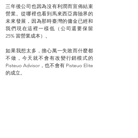
三年後公司也因為沒有利潤而宣佈結束
營業。從哪裡也看到馬來西亞壽險界的
未來發展，因為那時臺灣的傭金已經和
我們現在這裡一樣低（公司還要保留 
25% 當營業成本）。
如果我想太多，擔心萬一失敗而什麼都
不做，今天就不會有改變行銷模式的 
Pisteuo Advisor，也不會有 Pisteuo Elite 
的成立。
其實很多事情沒有開始去做是不會真正
知道問題在哪裡，所以“想是問題，做才
是答案”。當然“入對行，跟對人，做對
事”也會決定一個人的成就。如果你不喜
歡朝九晚五的工作，不喜歡收入被限
制，覺得“錢途無亮 ”，不必考慮太多，
歡迎加入我們的行業。