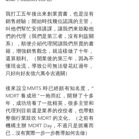
我打工五年後出來創業賣書，也是沒有
銷售經驗；開始時找幾位認識的主管，
叫他們幫忙安排講課，讓我們來鼓勵他
們的代理（我們是第三者，沒有利益關
系），順便介紹代理閱讀我們所賣的書
籍，增強銷售觀念，就這樣做了十年，
還算順利。（開業後的第三年，因為不
懂現金流，導致公司無法發花紅過年，
只好向好友借六萬令吉過關）
後來設立MMTS 時已經頗有知名度，“ 
MDRT 養成班”一炮而紅，開辦了十多
年，成功培養了一批精英，很多主管和
代理到目前還是業界的佼佼者，也帶動
整個行業鼓吹 MDRT 的文化。（之前有
機構主辦 MDRT Day，不過只是抓癢而
已，沒有實際一步一步教導如何去做）