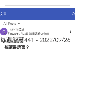
文章
All Posts
MMTS亞洲
All Posts
2022年9月26日
讀畢需時 2 分鐘
每週智慧441 - 2022/09/26
蔡總每週智慧
被讀書所害？