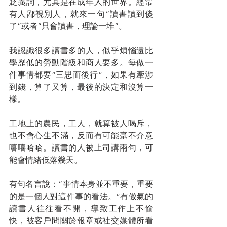
貶義詞，尤其是在成年人的世界。經常
有人鄙視別人，就來一句“讀書讀到傻
了”或者“只會讀書，理論一堆”。
我認識很多讀書多的人，似乎煩惱遠比
學歷低的勞動階級和商人要多。每做一
件事情都要“三思而後行”，如果有牽涉
到錢，算了又算，最後的決定和沒算一
樣。
工地上的農民，工人，就算被人喝斥，
也不會心生不滿，反而有可能毫不介意
嘻嘻哈哈。讀書的人被上司講兩句，可
能會情緒低落幾天。
有句名言說：“事情本身並不重要，重要
的是一個人對這件事的看法。”有傲氣的
讀書人往往看不開，導致工作上不愉
快，被客戶問關於報章或社交媒體所看