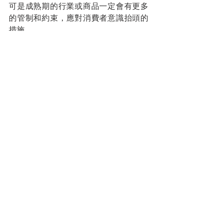
可是成熟期的行業或商品一定會有更多
的管制和約束，應對消費者意識抬頭的
措施。
信託基金(unit trust)也是屬於成熟期，代
理每天說UBB不透明，問題是透明度高
的信託基金就不會虧錢嗎？如果會，透
明的用意是什麼？
您的人生導師
拿督蔡明敏
#你保險事業的最佳夥伴
蔡總每週智慧