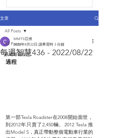
文章
All Posts
MMTS亞洲
All Posts
2022年8月22日
讀畢需時 3 分鐘
每週智慧436 - 2022/08/22
蔡總每週智慧
過程
第一部Tesla Roadster在2008開始面世，
到2012年只賣了2,450輛。2012 Tesla 推
出Model S，真正帶動整個電動車行業的