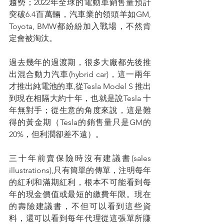
趨勢；2022年全球的電動車銷售量預計
突破6.4百萬輛，汽車業的領頭羊如GM, 
Toyota, BMW都紛紛加入戰場，不然肯
定會被淘汰。
過去幾年的過渡期，很多大廠都先後推
出混合動力汽車(hybrid car)，這一兩年
才推出純電池的車,從Tesla Model S 推出
到現在相隔大約十年，也就是說Tesla 十
年無對手；從生意的角度來說，這是難
得的黃金期（Tesla的銷售量只是GM的
20%，但利潤卻差不遠）。
三十年前賣保險時沒有建議書(sales 
illustrations),只有簡單的傳單，注明每年
的紅利和滿期紅利，根本不可能看到每
年的現金價值或最短的繳費年限。現在
的壽險建議書，不但可以看到這些資
料，還可以看到每年代理從這張單所賺