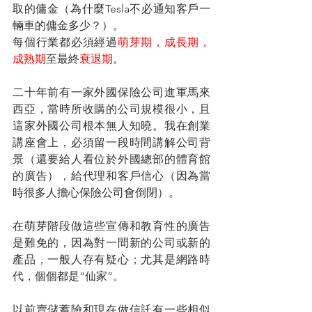
取的傭金（為什麼Tesla不必通知客戶一
輛車的傭金多少？）。
每個行業都必須經過
萌芽期，成長期，
成熟期
至最終
衰退期
。
二十年前有一家外國保險公司進軍馬來
西亞，當時所收購的公司規模很小，且
這家外國公司根本無人知曉。我在創業
講座會上，必須留一段時間講解公司背
景（還要給人看位於外國總部的體育館
的廣告），給代理和客戶信心（因為當
時很多人擔心保險公司會倒閉）。
在萌芽階段做這些宣傳和教育性的廣告
是難免的，因為對一間新的公司或新的
產品，一般人存有疑心；尤其是網路時
代，個個都是“仙家”。
以前賣儲蓄險和現在做信託有一些相似