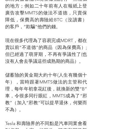
的地方；例如二十年前有人在報紙上登
廣告攻擊MMTS的做法不道德，只賣保
障低，保費高的壽險給BTC（沒讀書）
的客戶，“欺騙”他們的錢。
現在很多代理為了容易完成MDRT，都在
賣以前“不道德”的商品（因為保費高）;
但已經過了萌芽期，不再有爭議性了(也
沒有人會去爭議這些成熟期的商品）。
儲蓄險的黃金期大約十年(人生有幾個十
年），當時跟著MMTS做法的主管和代
理，每年年初拿花紅後，就換新的雙“B”
車，令很多同行眼紅，MMTS成為了“邪
教”（加入“邪教”可以提早退休，何樂而
不為）。
Tesla 和壽險界的不同點是汽車同業會看