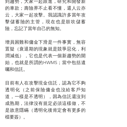
到趨勢，大家一起跟進，研究和開發新
的車款；壽險界不止看不懂，還人云亦
云，大家一起攻擊。我認識許多當年攻
擊儲蓄險的主管，現在也是鼓吹儲蓄
險，忘記了當年自己的無知。
增員困難和傭金下滑是一件事實，無容
置疑（衰退期的現象就是競爭惡化，利
潤減低），它也是代表一個新趨勢的開
始，也就是所謂的HWMS；當中包括遺
囑和信託。
目前有人在攻擊現金信託，認為它不夠
透明化（之前保險傭金也沒給客戶知
道，一樣是不透明），因為信託還沒到
成熟期，法律沒有規定必須這樣做，不
是故意隱瞞（透明化後肯定會有更多的
檔要簽）。