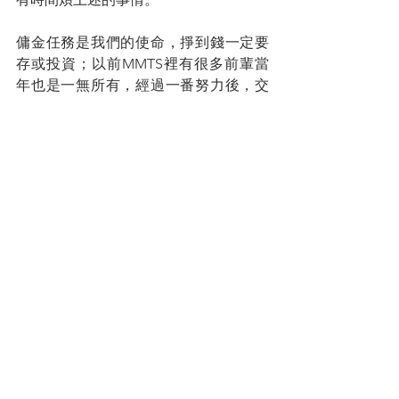
傭金任務是我們的使命，掙到錢一定要
存或投資；以前MMTS裡有很多前輩當
年也是一無所有，經過一番努力後，交
出靚麗的成績單，現在就是享受退休生
活的時刻。
如果跟得上時代，要繼續享受做行銷時
所遇到的喜怒哀樂，年齡只是一個數
字。
您的人生導師
拿督蔡明敏
#你保險事業的最佳夥伴
蔡總每週智慧