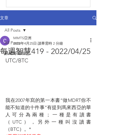
文章
All Posts
MMTS亞洲
All Posts
2022年4月25日
讀畢需時 2 分鐘
每週智慧419 - 2022/04/25
蔡總每週智慧
UTC/BTC
我在2007年寫的第一本書“做MDRT你不
能不知道的十件事”有提到馬來西亞的華
人可分為兩種；一種是有讀書
（UTC），另外一種叫沒讀書
（BTC）。*