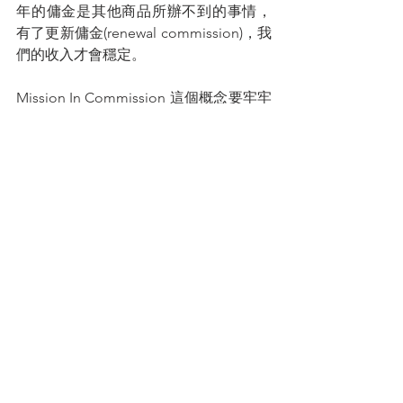
年的傭金是其他商品所辦不到的事情，
有了更新傭金(renewal commission)，我
們的收入才會穩定。
Mission In Commission 這個概念要牢牢
記住，我們要爭取FYC 為指標的
MDRT。把所有的首年收入，無論是從壽
險或是其他金融商品，只要是超過105K
馬幣，你就是FYC的MDRT了（無論是否
能上壽險公司的MDRT榜），這樣才不會
越做越“懷疑人生”。
您的人生導師
拿督蔡明敏
#你保險事業的最佳夥伴
蔡總每週智慧