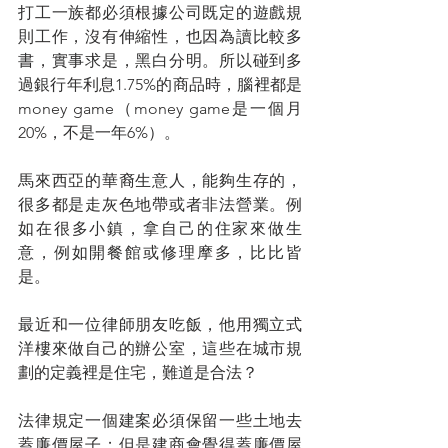
打工一族都必須根據公司既定的遊戲規
則工作，沒有伸縮性，也因為讀比較多
書，實事求是，黑白分明。所以碰到多
過銀行年利息1.75%的商品時，腦裡都是
money game（money game是一個月
20%，不是一年6%）。
馬來西亞的華裔生意人，能夠生存的，
很多都是走灰色地帶或者非法營業。例
如在很多小鎮，拿自己的住家來做生
意，例如開餐館或修理摩多，比比皆
是。
最近和一位律師朋友吃飯，他用獨立式
洋樓來做自己的辦公室，這些在城市規
劃的定義裡是住宅，難道是合法？
法律規定一個建案必須保留一些土地去
蓋廉價屋子；但是建商會覺得蓋廉價屋