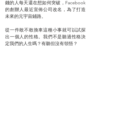
錢的人每天還在想如何突破，Facebook
的創辦人最近宣佈公司改名，為了打造
未來的元宇宙鋪路。
從一件敢不敢換車這種小事就可以試探
出一個人的性格。我們不是聽過性格決
定我們的人生嗎？有聽但沒有領悟？
我們可以算到蘋果內有多少粒種子，但
是我們絕對算不到一粒種子可以長出多
少棵蘋果；意思就是你可以算出現在你
擁有多少財富，你肯定算不出你還有多
少潛能。設定目標時不要客氣，因為你
真的會美夢成真。
您的人生導師
拿督蔡明敏
#你保險事業的最佳夥伴
蔡總每週智慧