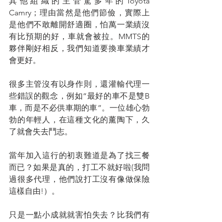
其他組織的主管駕多年的Toyota 
Camry；理由當然是他們節儉，實際上
是他們不敢離開舒適圈，怕萬一業績沒
有比預期的好，車就會被拉。MMTS的
夥伴剛好相反，我們知道要換車業績才
會更好。
很多主管沒有以身作則，還灌輸代理一
些錯誤的觀念，例如“最好的車不是雙B
車，而是不必供車期的車”。一位雄心勃
勃的年輕人，在這種文化的薰陶下，久
了就會失去鬥志。
當年加入這行的初衷難道是為了找三餐
而已？如果是真的，打工不就好啦(我問
過很多代理，他們說打工沒有像做保險
這樣自由!）。
只是一點小成就就害怕失去？比我們有