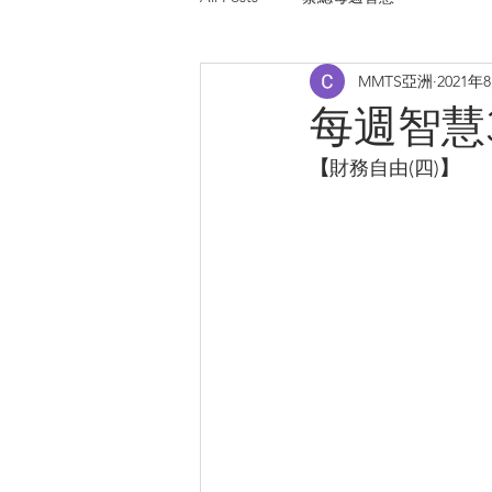
MMTS亞洲
2021年
每週智慧384
【
財務自由(四)
】