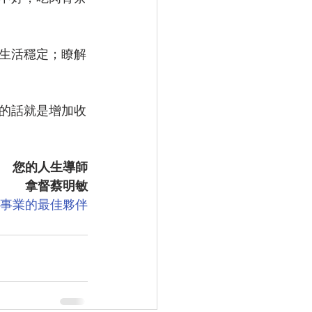
生活穩定；瞭解
的話就是增加收
您的人生導師
拿督蔡明敏
險事業的最佳夥伴