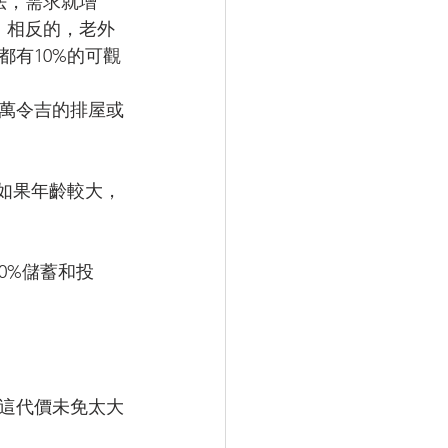
法，需求就增
。相反的，老外
有10%的可觀
十萬令吉的排屋或
如果年齡較大，
20%儲蓄和投
這代價未免太大