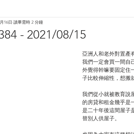
8月16日
讀畢需時 2 分鐘
 - 2021/08/15
亞洲人和老外對置產
我們一定會買一間自
外覺得幹嘛要固定住
子比較伸縮性，想搬
我們從小就被教育說
的房貸和租金幾乎是
是二十年後這間屋子
替別人供屋子。