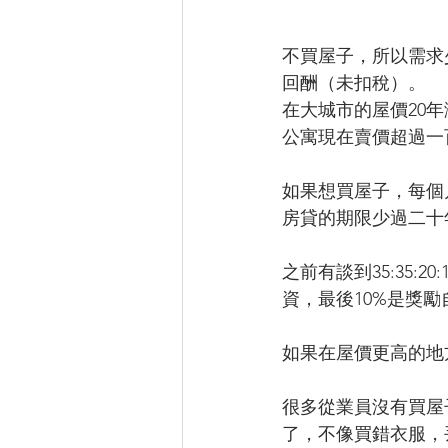
不買屋子，所以需求
回酬（未扣稅）。
在大城市的屋價20
公寓現在賣價超過一
如果想買屋子，每個
房貸的期限少過二十
之前有談到35:35:
資，最後10%是獎勵
如果在屋價更高的地
很多從業員沒有買屋
了，不像買錯衣服，