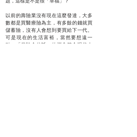
題，這樣是不是很「幸福」？
以前的壽險業沒有現在這麼發達，大多
數都是買醫療險為主，有多餘的錢就買
儲蓄險，沒有人會想到要買給下一代。
可是現在的生活富裕，當然要想遠一
點，「保險金信託」的概念符合現代人
的需求。
每一份一百萬的「保險金信託」就會有
一個孩子以後每個月可以領四千令吉，
這樣就不會遇到走投無路的下場，意思
是「幸福」是可以規劃的。
您的人生導師
拿督蔡明敏
#你保險事業的最佳夥伴
蔡總每週智慧