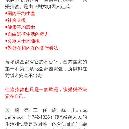
樂指數」是由下列六項因素組成：
•國內平均生產
•社會支援
•健康平均壽命
•自由選擇生活的權力
•公眾人士的慷概
•對外在和內在的貪污看法
每項調查都有它的不公平，西方國家的
第一和第二項比亞洲國家強，所以排在
前幾名完全不出奇。
但這指數也只是一個準繩，快樂與否決
定在自己。
美國第三任總統Thomas 
Jefferson（1742-1826）說“照顧人民的
生活和快樂是政府唯一的合法目的”；顯