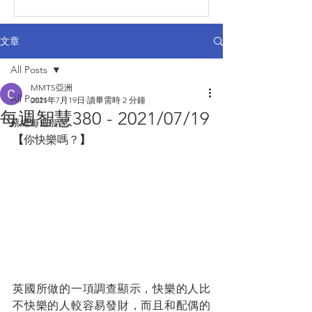
文章
All Posts
MMTS亞洲
All Posts
2021年7月19日
讀畢需時 2 分鐘
每週智慧380 - 2021/07/19
蔡總每週智慧
【
你快樂嗎？
】
英國所做的一項調查顯示，快樂的人比
不快樂的人較容易發財，而且和配偶的