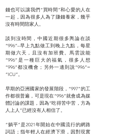
錢也可以讓我們“買時間”和心愛的人在
一起，因為很多人為了賺錢養家，幾乎
沒有時間陪家人。
談到沒時間，中國近期很多輿論在談
“996”–早上九點做工到晚上九點，每星
期做六天，且沒有加班費。馬雲說能
“996”是一種巨大的福氣，很多人想
“996”都沒機會；另外一邊則說“996”= 
“ICU”。
早期的亞洲國家的發展階段，“997”的工
作都很普遍，可是現在“996”就會成為媒
體討論的課題，因為“吃得苦中苦，方為
人上人”已經沒有人相信了。
“躺平”是2021年開始在中國流行的網路
詞語；指年輕人在經濟下滑，因對現實