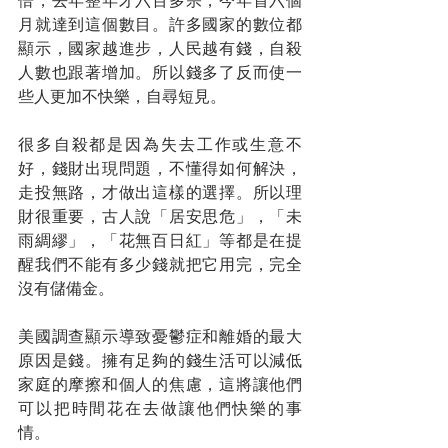
倍，去年整年才六百多宗，今年首六個
月就達到這個數目。許多國家的數位都
顯示，國家越進步，人民越有錢，自殺
人數也跟著增加。所以錢多了反而使一
些人更加不快樂，自尋短見。
很多自殺都是因為失去工作或生意不
好，錢財出現問題，不懂得如何解決，
走投無路，才做出這樣的選擇。所以理
財很重要，古人說「居安思危」，「未
雨綢繆」，「花無百日紅」等都是在提
醒我們不能有多少錢就把它用完，完全
沒有儲備金。
美國調查顯示導致憂鬱症和離婚的最大
原因是錢。擁有足夠的錢生活可以減低
家庭的摩擦和個人的焦慮，這將讓他們
可以把時間花在去做讓他們快樂的事
情。