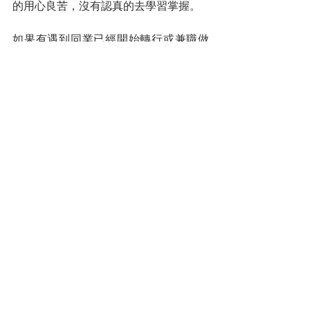
的用心良苦，沒有認真的去學習掌握。
如果有遇到同業已經開始轉行或兼職做
Grab司機，邀請他們來聽課，介紹我們
的做法，順便增員。
不要害怕改變，如果我們的祖先不改
變，我們現在還住在樹上。
您的人生導師
拿督蔡明敏
#你保險事業的最佳夥伴
蔡總每週智慧