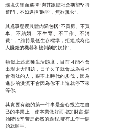
環境失望而選擇“與其跟隨社會期望堅持
奮鬥，不如選擇‘躺平’，無欲無求”。
其處事態度具體內涵包括“不買房、不買
車、不結婚、不生育、不工作、不消
費”，“維持最低生存標準，拒絕成為他
人賺錢的機器和被剝削的奴隸”。
類似上述這種生活態度，目前可能不會
出現太大問題，日子久了就會成為被社
會淘汰的人，跟不上時代的步伐，因為
進步的洪流不會因為你不上進就停下來
等你。
其實要有錢的第一件事是全心投注在自
己的事業上，使本業做好而增加財富;開
始階段辛苦是必然的過程,哪有工作一開
始就順手。