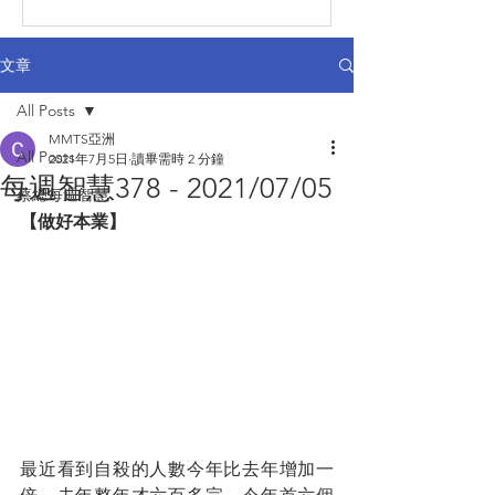
文章
All Posts
MMTS亞洲
All Posts
2021年7月5日
讀畢需時 2 分鐘
每週智慧378 - 2021/07/05
蔡總每週智慧
【做好本業】
最近看到自殺的人數今年比去年增加一