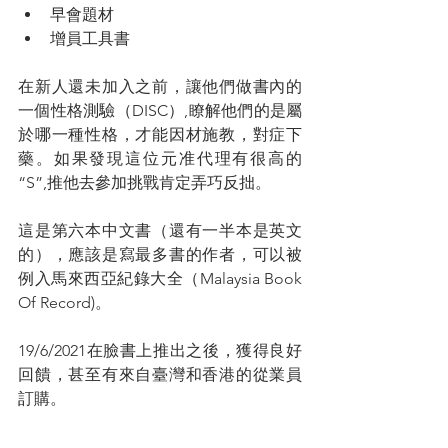
早會題材
增員工具書
在新人還未加入之前，讓他們做書內的
一個性格測驗（DISC）,瞭解他們的是屬
於哪一種性格，才能因材施教，對症下
藥。如果發現這位元准代理有很高的
“S”,推他去參加挑戰肯定弄巧反拙。
這是第六本中文書（還有一半本是英文
的），應該是寫最多書的作者，可以被
例入馬來西亞紀錄大全（Malaysia Book 
Of Record)。
19/6/2021在臉書上推出之後，獲得良好
回饋，甚至有來自臺灣和香港的從業員
訂購。
懂得策略和差異化就會有與眾不同的做