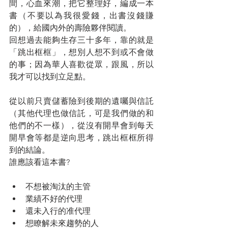
間，心血來潮，把它整理好，編成一本
書（不要以為我很愛錢，出書沒錢賺
的），給國內外的壽險夥伴閱讀。
回想過去能夠生存三十多年，靠的就是
「跳出框框」，想別人想不到或不會做
的事；因為華人喜歡從眾，跟風，所以
我才可以找到立足點。
從以前只賣儲蓄險到後期的遺囑與信託
（其他代理也做信託，可是我們做的和
他們的不一樣），從沒有開早會到每天
開早會等都是逆向思考，跳出框框所得
到的結論。
誰應該看這本書?
不想被淘汰的主管
業績不好的代理
還未入行的准代理
想瞭解未來趨勢的人