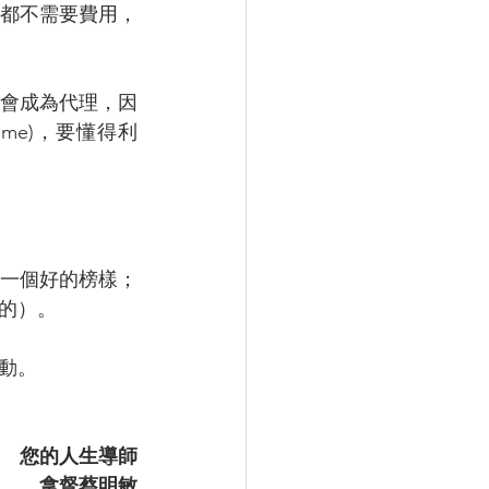
都不需要費用，
會成為代理，因
heme)，要懂得利
一個好的榜樣；
的）。
動。
您的人生導師
拿督蔡明敏