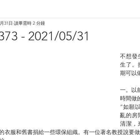
5月31日
讀畢需時 2 分鐘
 - 2021/05/31
不想發
生了。
期可以
一。以
時間做
“如願
亂的房
清潔，
的衣服和舊書捐給一些環保組織。有一位著名教授說要做