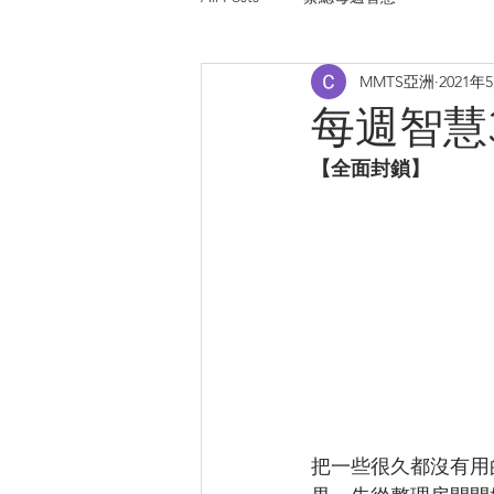
MMTS亞洲
2021年
每週智慧373
【全面封鎖】
把一些很久都沒有用