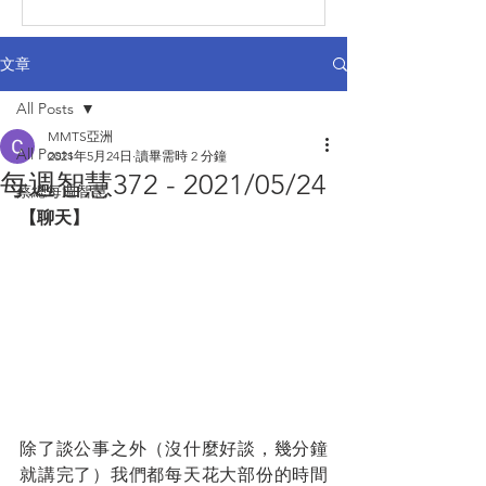
文章
All Posts
MMTS亞洲
All Posts
2021年5月24日
讀畢需時 2 分鐘
每週智慧372 - 2021/05/24
蔡總每週智慧
【聊天】
除了談公事之外（沒什麼好談，幾分鐘
就講完了）我們都每天花大部份的時間