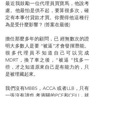
最近我鼓勵一位代理員買寶馬，他說考
慮。他最怕是供不起，要算很多次，確
定有本事付貸款才買。你覺得他這​​種行
為是受什麼影響？ 
(答案在最後)
擔任那麼多年的顧問，已 經無數次的證
明大多數人是要 “被逼”才會發揮潛能。
很多代理員不知道自己可以完成 
MDRT，換了車之後，“被逼 ”找多一
些，才之知道原來自己是有能力的，只
是被埋藏起來。
我們沒有MBBS，ACCA 或者LLB，只有
一張沒有讀也 考過關的PCE和CEILI，就
只 好靠馬賽地或寶馬來代替。
(大學畢業，分析惹的禍)
您的人生導師