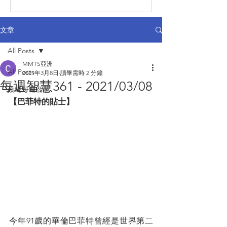
文章
All Posts
MMTS亞洲
All Posts
2021年3月8日
讀畢需時 2 分鐘
每週智慧361 - 2021/03/08
蔡總每週智慧
【巴菲特的貼士】
今年91歲的華倫巴菲特曾經是世界第二