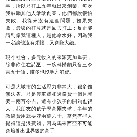
事，所以只打工五年就出來創業。每次
我鼓勵其他人敢敢創業，他們都說很怕
失敗。我從來沒有這個問題，如果失
敗，最壞的打算就是回去打工；反正能
請到像我這種人，是他命水好，因為我
一定讓他沒有煩惱，又會賺大錢。
現今社會，多元收入的來源更加重要，
除非你住在詩巫，一​​碗幹撈麵只售三令
吉五十仙，賺多也沒地方消費。
可是大城市的生活壓力非常大，很多錢
無法省。只是停車費和過路費一個月就
要一兩百令吉。還有小孩子的開銷也很
大，我朋友的孩子學高爾夫球，半年的
教練費用就要花兩萬六千。當然有些人
覺得這是浪費錢，因為馬來西亞不可能
會培養出世界級的高手。