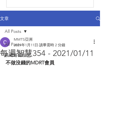
文章
All Posts
MMTS亞洲
All Posts
2021年1月11日
讀畢需時 2 分鐘
每週智慧354 - 2021/01/11
蔡總每週智慧
不做沒錢的MDRT會員