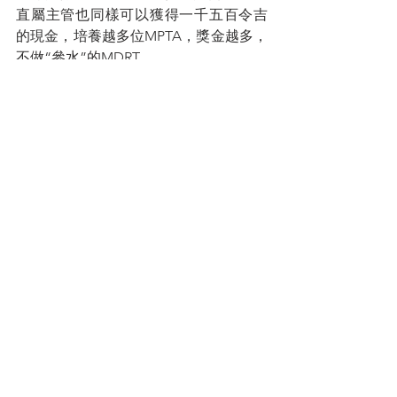
直屬主管也同樣可以獲得一千五百令吉
的現金，培養越多位MPTA，獎金越多，
不做“參水”的MDRT。
再次溫馨提醒大家，我們都有年邁的雙
親和年少的孩子要照顧，榮譽會在每個
年頭從新算起，掌聲過後一切成為歷
史；但優質的生活能夠讓我們的家人更
加快樂和減少他們的顧慮，這也是當初
我們加入的初衷。
您的人生導師
拿督蔡明敏