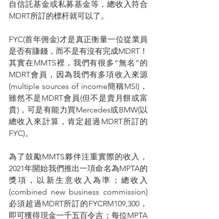
自信託基金或私募基金等，總收入符合
MDRT所訂的標杆就可以了。
FYC(首年佣金)才是真正衡量一位從業員
是否有賺錢，而不是有沒有完成MDRT！
其實在MMTS裡，我們有很多“無名”的
MDRT會員，因為我們有多項收入來源
(multiple sources of income簡稱MSI)，
雖然不是MDRT會員(但不是賣月餅或富
貴)，可是有能力買Mercedes或BMW(以
總收入來計算，肯定超過MDRT所訂的
FYC)。
為了鼓勵MMTS夥伴注重實際的收入，
2021年開始我們推出一項命名為MPTA的
獎項，以新生意收入為準；總收入
(combined new business commission)
必須超過MDRT所訂的FYCRM109,300，
即可獲得現金一千五百令吉；每位MPTA