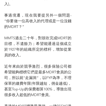
入)。
事過境遷，現在我要提另外一個問題-
“你要做一位高收入的代理或是一位沒錢
的MDRT？”
MMTS過去二十年，對鼓吹完成MDRT的
目標，不遺餘力；希望能通過這個成立
於1927年的組織所定的標杆，增加從業
員的收入。
近年來由於競爭激烈，很多保險公司都
希望能夠標榜它們是最多MDRT會員的公
司，所以就“走漏洞”，以FYP為準，不理
保單的繳費年限(年限越短，佣金越低)，
甚至Top-Up的保費都算100%，導致出現
很多收入超低的MDRT會員。