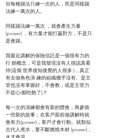
但每種踢法只練一次的人，而是同樣踢
法練一萬次的人。
同樣踢法練一萬次 ，就會產生力量
(power) ，有力量才能打贏對方，不是只
是會踢。
我最近講解的保險信託是一個很有力的
行 銷概念，可是我發現沒有人很認真看
待(這個 世界後知後覺的人很多 )，真正
有去做角色演 練的組織幾乎沒有。是主
管也沒有掌握好，不會教，或是主管力
不從心(都吃飽了)？
每一次的演練都會有新的體會，再參插
一些新的故事；在客戶面前做講解時就
會有力(power)，客戶才會行動。就類似
古代人煮水，要不斷燃燒木材 (power)，
水才會滾。