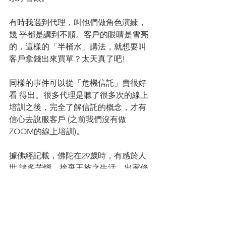
有時我遇到代理，叫他們做角色演練，
幾 乎都是講到不順。客戶的眼睛是雪亮
的，這樣的「半桶水」講法，就想要叫
客戶拿錢出來買單？太天真了吧!
同樣的事件可以從「危機信託」賣很好
看 得出。很多代理是聽了很多次的線上
培訓之後，完全了解信託的概念，才有
信心去說服客戶 (之前我們沒有做 
ZOOM的線上培訓)。
據佛經記載，佛陀在29歲時，有感於人
世 諸多苦惱，捨棄王族之生活，出家修
行。 35歲在菩提樹下悟道，遂開啟佛
教，弘法45年。你需要多少年才能精通
保險信託呢？