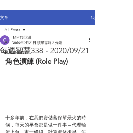
文章
All Posts
MMTS亞洲
All Posts
2020年9月21日
讀畢需時 2 分鐘
每週智慧338 - 2020/09/21
蔡總每週智慧
角色演練 (Role Play) 
十多年前，在我們賣儲蓄保單最火的時
候，每天的早會都是做一件事 – 代理輪
流上台，畫一條線，計算退休後早，午