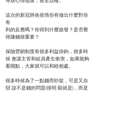
導致心情低落，甚至頹廢。
這次的新冠肺炎疫情你有做出什麼對你
有
利的反應嗎？你得到什麼啟發？是否覺
得賺錢很重要？
保險營銷制度有很多利益掛鉤，很多時
候 會讓主管和組員產生衝突，如果能夠
看開點，大家就可以和睦相處。
很多時候為了一點錢而吵架，可是又自
辯 說不是錢的問題(很明 顯就是)，而是
面子或自尊的問題。如果真的是這個就
更加可悲，因為面子和自尊根本就不值
錢，因為多一點面子或自尊也不會發
達。
您的人生導師
拿督蔡明敏