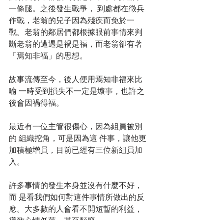
一條腿。之後發生戰爭， 到處都在徵兵
作戰，老翁的兒子因為殘疾而免於一
戰。老翁的鄰居們都根據眼前事情來判
斷老翁的遭遇是禍是福，而老翁卻有著
「焉知非福」的思想。
故事流傳至今，後人便用焉知非福來比
喻 一時受到損失不一定是壞事，也許之
後會因禍得福。
最近有一位主管很傷心，因為組員被別
的 組織挖角，可是因為這 件事，讓他更
加積極增員，目前已經有三位新組員加
入。
許多事情的發生本身並沒有什麼不好，
而 是看我們如何對這件事情所做出的反
應。大多數的人會看不開短暫的利益，