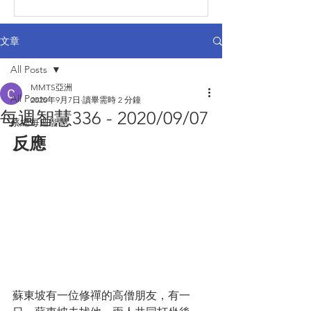
文章
All Posts
MMTS亞洲
All Posts
2020年9月7日
讀畢需時 2 分鐘
每週智慧336 - 2020/09/07
蔡總每週智慧
反應
蘇東坡有一位修禪的高僧朋友，有一