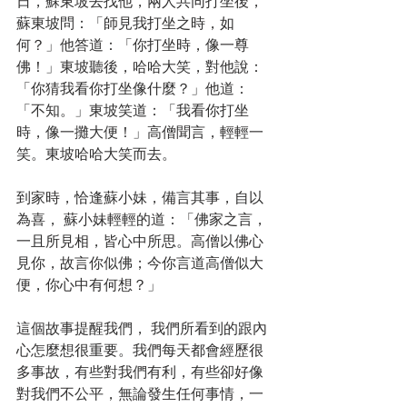
日，蘇東坡去找他，兩人共同打坐後，
蘇東坡問：「師見我打坐之時，如
何？」他答道：「你打坐時，像一尊
佛！」東坡聽後，哈哈大笑，對他說：
「你猜我看你打坐像什麼？」他道：
「不知。」東坡笑道：「我看你打坐
時，像一攤大便！」高僧聞言，輕輕一
笑。東坡哈哈大笑而去。
到家時，恰逢蘇小妹，備言其事，自以
為喜， 蘇小妹輕輕的道：「佛家之言，
一且所見相，皆心中所思。高僧以佛心
見你，故言你似佛；今你言道高僧似大
便，你心中有何想？」
這個故事提醒我們， 我們所看到的跟內
心怎麼想很重要。我們每天都會經歷很
多事故，有些對我們有利，有些卻好像
對我們不公平，無論發生任何事情，一